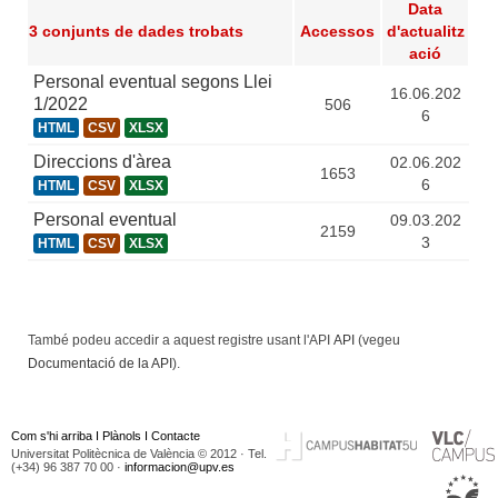
Data
3 conjunts de dades trobats
Accessos
d'actualitz
ació
Personal eventual segons Llei
16.06.202
1/2022
506
6
HTML
CSV
XLSX
Direccions d'àrea
02.06.202
1653
6
HTML
CSV
XLSX
Personal eventual
09.03.202
2159
3
HTML
CSV
XLSX
També podeu accedir a aquest registre usant l'API
API
(vegeu
Documentació de la API
).
Com s'hi arriba
I
Plànols
I
Contacte
Universitat Politècnica de València © 2012 · Tel.
(+34) 96 387 70 00 ·
informacion@upv.es