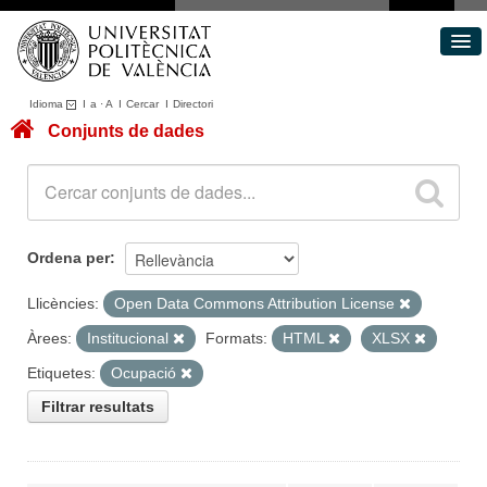
Idioma
I
a
·
A
I
Cercar
I
Directori
Conjunts de dades
Conjunts de dades
Àrees
Quant a
Portal de Transparència
Ordena per
Llicències:
Open Data Commons Attribution License
Àrees:
Institucional
Formats:
HTML
XLSX
Etiquetes:
Ocupació
Filtrar resultats