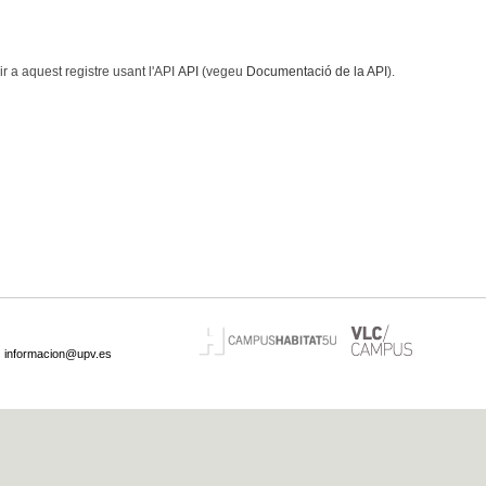
 a aquest registre usant l'API
API
(vegeu
Documentació de la API
).
·
informacion@upv.es