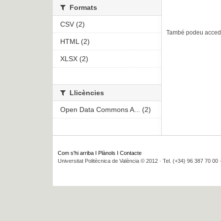
Formats
CSV (2)
També podeu accedir
HTML (2)
XLSX (2)
Llicències
Open Data Commons A... (2)
Com s'hi arriba
I
Plànols
I
Contacte
Universitat Politècnica de València © 2012 · Tel. (+34) 96 387 70 00 