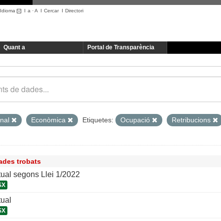
Idioma
I
a
·
A
I
Cercar
I
Directori
Quant a
Portal de Transparència
onal
Econòmica
Etiquetes:
Ocupació
Retribucions
ades trobats
ual segons Llei 1/2022
SX
tual
SX