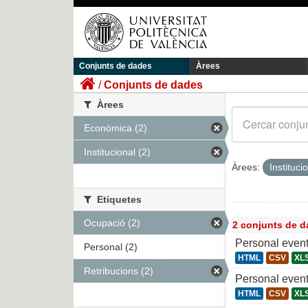
Conjunts de dades
Àrees
Conjunts de dades
Àrees
Econòmica (2)
Institucional (2)
Àrees:
Instituci
Etiquetes
Ocupació (2)
2 conjunts de d
Personal event
Personal (2)
HTML
CSV
XL
Retribucions (2)
Personal even
HTML
CSV
XL