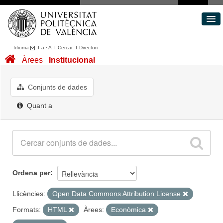
Idioma
I
a
·
A
I
Cercar
I
Directori
Conjunts de dades
Àrees
Institucional
Àrees
Quant a
Conjunts de dades
Portal de Transparència
Quant a
Ordena per
Llicències:
Open Data Commons Attribution License
Formats:
HTML
Àrees:
Econòmica