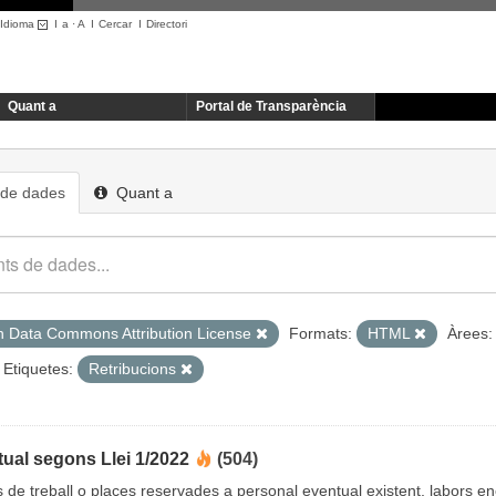
Idioma
I
a
·
A
I
Cercar
I
Directori
Quant a
Portal de Transparència
 de dades
Quant a
 Data Commons Attribution License
Formats:
HTML
Àrees:
Etiquetes:
Retribucions
ual segons Llei 1/2022
(504)
cs de treball o places reservades a personal eventual existent, labors 