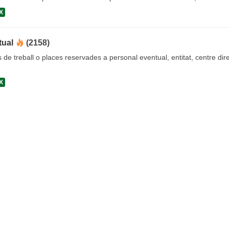
X
tual
(2158)
s de treball o places reservades a personal eventual, entitat, centre dire
X