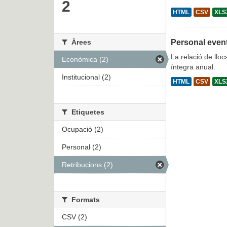
2
HTML
CSV
XLS
Àrees
Personal even
La relació de lloc
Econòmica (2)
íntegra anual.
Institucional (2)
HTML
CSV
XLS
Etiquetes
Ocupació (2)
Personal (2)
Retribucions (2)
Formats
CSV (2)