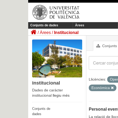
Conjunts de dades
Àrees
Àrees
Institucional
Conjunts
Llicències:
Open
Institucional
Econòmica
Dades de caràcter
institucional
llegiu més
Conjunts de
Personal event
dades
La relació de llo