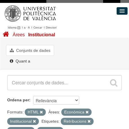
Idioma
I
a
·
A
I
Cercar
I
Directori
Conjunts de dades
Àrees
Institucional
Àrees
Quant a
Conjunts de dades
Portal de Transparència
Quant a
Ordena per
Formats:
HTML
Àrees:
Econòmica
Institucional
Etiquetes:
Retribucions