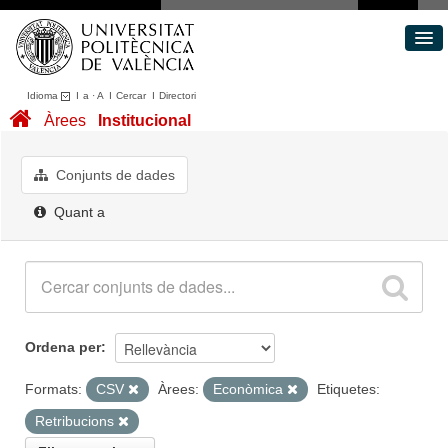
Idioma
I
a
·
A
I
Cercar
I
Directori
Conjunts de dades
Àrees
Institucional
Àrees
Quant a
Conjunts de dades
Portal de Transparència
Quant a
Ordena per
Formats:
CSV
Àrees:
Econòmica
Etiquetes:
Retribucions