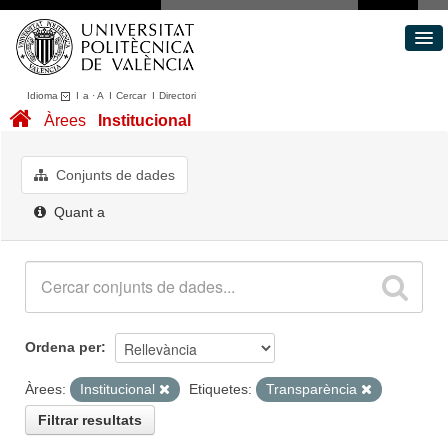
Idioma
I
a
·
A
I
Cercar
I
Directori
Conjunts de dades
Àrees
Institucional
Àrees
Quant a
Conjunts de dades
Portal de Transparència
Quant a
Ordena per
Àrees:
Institucional
Etiquetes:
Transparència
Filtrar resultats