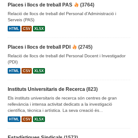
Places i llocs de treball PAS
(3764)
Relació de llocs de treball del Personal d'Administració i
Serveis (PAS)
HTML
CSV
XLSX
Places i llocs de treball PDI
(2745)
Relació de llocs de treball del Personal Docent i Investigador
(PDI)
HTML
CSV
XLSX
Instituts Universitaris de Recerca
(823)
Els instituts universitaris de recerca són centres de gran
rellevància i intensa activitat dedicats a la investigació
científica, tècnica i artística. La seva creació és...
HTML
CSV
XLSX
Estadístiques Sindicals
(1573)