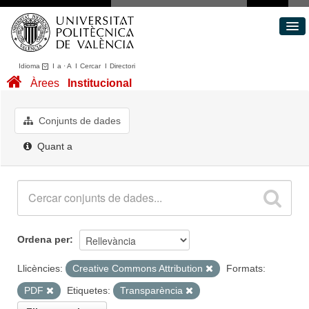
Idioma
I
a
·
A
I
Cercar
I
Directori
Conjunts de dades
Àrees
Institucional
Àrees
Quant a
Conjunts de dades
Portal de Transparència
Quant a
Ordena per
Llicències:
Creative Commons Attribution
Formats:
PDF
Etiquetes:
Transparència