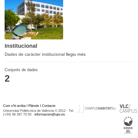
Institucional
Dades de caràcter institucional
llegiu més
Conjunts de dades
2
Com s'hi arriba
I
Plànols
I
Contacte
Universitat Politècnica de València © 2012 · Tel.
(+34) 96 387 70 00 ·
informacion@upv.es