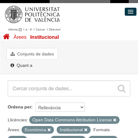
Idioma
I
a
·
A
I
Cercar
I
Directori
Conjunts de dades
Àrees
Institucional
Àrees
Quant a
Conjunts de dades
Portal de Transparència
Quant a
Ordena per
Llicències:
Open Data Commons Attribution License
Àrees:
Econòmica
Institucional
Formats: