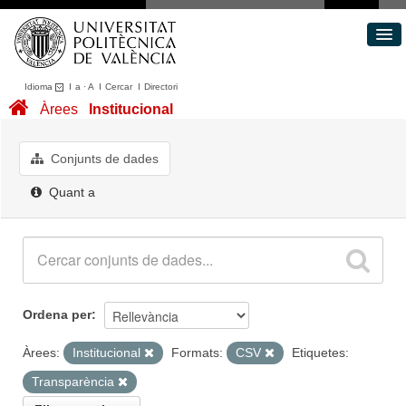
Idioma
I
a
·
A
I
Cercar
I
Directori
Conjunts de dades
Àrees
Institucional
Àrees
Quant a
Conjunts de dades
Portal de Transparència
Quant a
Ordena per
Àrees:
Institucional
Formats:
CSV
Etiquetes:
Transparència