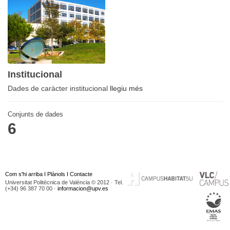
Institucional
Dades de caràcter institucional
llegiu més
Conjunts de dades
6
Com s'hi arriba
I
Plànols
I
Contacte
Universitat Politècnica de València © 2012 · Tel.
(+34) 96 387 70 00 ·
informacion@upv.es