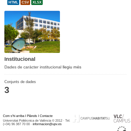
HTML
CSV
XLSX
Institucional
Dades de caràcter institucional
llegiu més
Conjunts de dades
3
Com s'hi arriba
I
Plànols
I
Contacte
Universitat Politècnica de València © 2012 · Tel.
(+34) 96 387 70 00 ·
informacion@upv.es