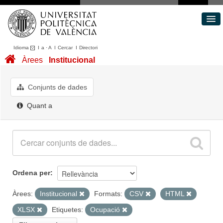
Idioma
I
a
·
A
I
Cercar
I
Directori
Conjunts de dades
Àrees
Institucional
Àrees
Quant a
Conjunts de dades
Portal de Transparència
Quant a
Ordena per
Àrees:
Institucional
Formats:
CSV
HTML
XLSX
Etiquetes:
Ocupació