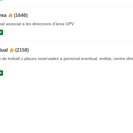
rea
(1646)
al associat a les direccions d'àrea UPV
X
tual
(2158)
s de treball o places reservades a personal eventual, entitat, centre dire
X