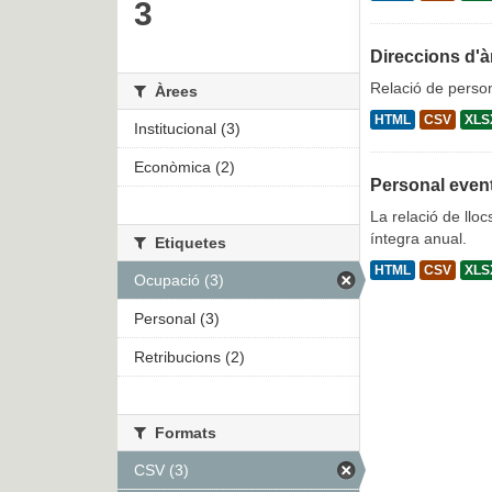
3
Direccions d'à
Relació de person
Àrees
HTML
CSV
XLS
Institucional (3)
Econòmica (2)
Personal even
La relació de lloc
íntegra anual.
Etiquetes
HTML
CSV
XLS
Ocupació (3)
Personal (3)
Retribucions (2)
Formats
CSV (3)