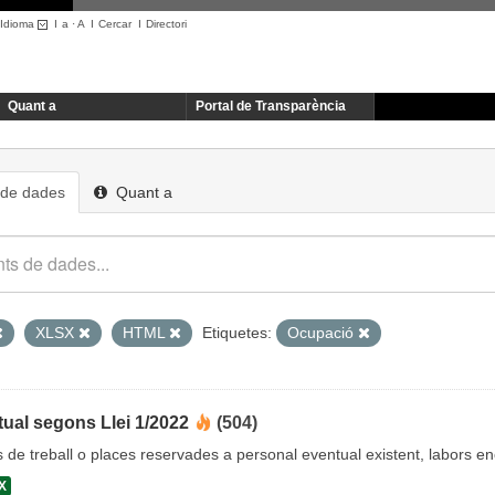
Idioma
I
a
·
A
I
Cercar
I
Directori
Quant a
Portal de Transparència
 de dades
Quant a
XLSX
HTML
Etiquetes:
Ocupació
ual segons Llei 1/2022
(504)
cs de treball o places reservades a personal eventual existent, labors 
X