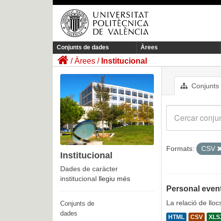
Conjunts de dades
Àrees
Àrees
Institucional
Conjunts
Formats:
CSV
Institucional
Dades de caràcter
institucional
llegiu més
Personal event
La relació de llo
Conjunts de
dades
HTML
CSV
XLS