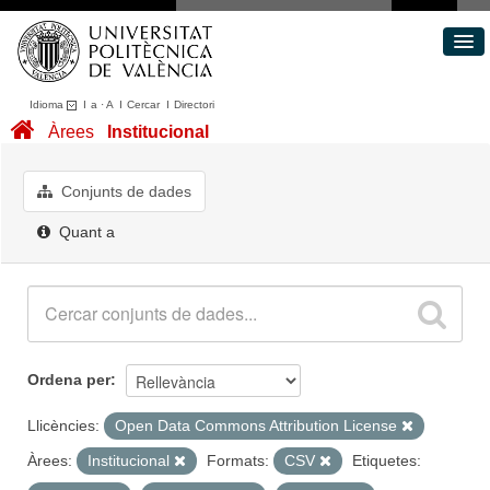
Idioma
I
a
·
A
I
Cercar
I
Directori
Conjunts de dades
Àrees
Institucional
Àrees
Quant a
Conjunts de dades
Portal de Transparència
Quant a
Ordena per
Llicències:
Open Data Commons Attribution License
Àrees:
Institucional
Formats:
CSV
Etiquetes: