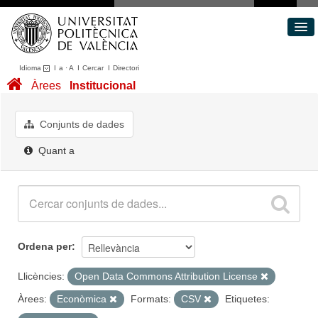
Idioma
I
a
·
A
I
Cercar
I
Directori
Conjunts de dades
Àrees
Institucional
Àrees
Quant a
Conjunts de dades
Portal de Transparència
Quant a
Ordena per
Llicències:
Open Data Commons Attribution License
Àrees:
Econòmica
Formats:
CSV
Etiquetes: