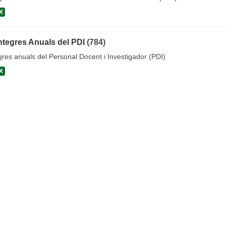
X
ntegres Anuals del PDI
(784)
gres anuals del Personal Docent i Investigador (PDI)
X