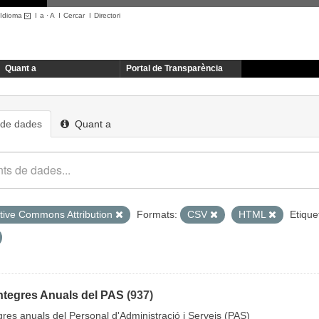
Idioma
I
a
·
A
I
Cercar
I
Directori
Quant a
Portal de Transparència
 de dades
Quant a
tive Commons Attribution
Formats:
CSV
HTML
Etique
ntegres Anuals del PAS
(937)
gres anuals del Personal d'Administració i Serveis (PAS)