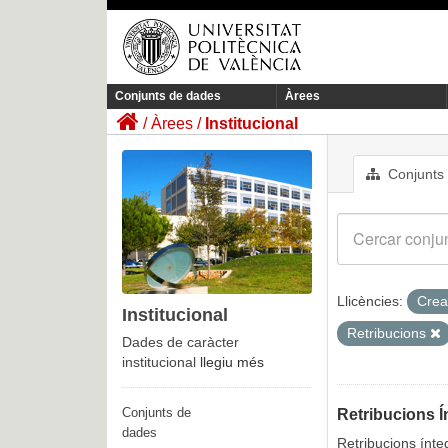
Conjunts de dades
Àrees
Àrees
Institucional
Conjunts
Llicències:
Crea
Institucional
Retribucions
Dades de caràcter
institucional
llegiu més
Conjunts de
Retribucions Í
dades
Retribucions ínte