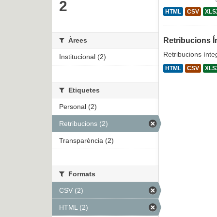
2
HTML
CSV
XLS
Àrees
Retribucions Í
Retribucions ínte
Institucional (2)
HTML
CSV
XLS
Etiquetes
Personal (2)
Retribucions (2)
Transparència (2)
Formats
CSV (2)
HTML (2)