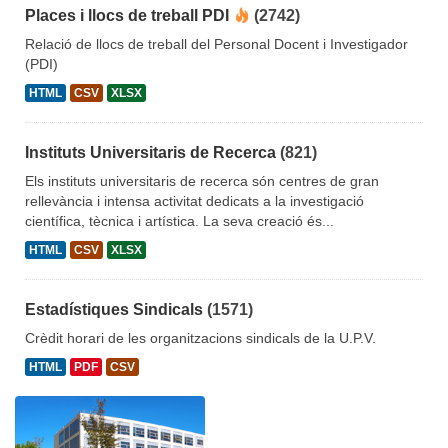
Places i llocs de treball PDI
(2742)
Relació de llocs de treball del Personal Docent i Investigador
(PDI)
HTML
CSV
XLSX
Instituts Universitaris de Recerca
(821)
Els instituts universitaris de recerca són centres de gran
rellevància i intensa activitat dedicats a la investigació
científica, tècnica i artística. La seva creació és...
HTML
CSV
XLSX
Estadístiques Sindicals
(1571)
Crèdit horari de les organitzacions sindicals de la U.P.V.
HTML
PDF
CSV