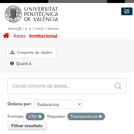
Idioma
I
a
·
A
I
Cercar
I
Directori
Conjunts de dades
Àrees
Institucional
Àrees
Quant a
Conjunts de dades
Portal de Transparència
Quant a
Ordena per
Formats:
CSV
Etiquetes:
Transparència
Filtrar resultats