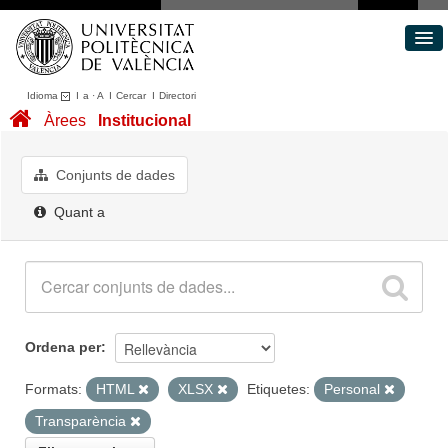
Idioma
I
a
·
A
I
Cercar
I
Directori
Conjunts de dades
Àrees
Institucional
Àrees
Quant a
Conjunts de dades
Portal de Transparència
Quant a
Ordena per
Formats:
HTML
XLSX
Etiquetes:
Personal
Transparència