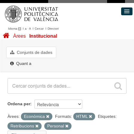
Idioma
I
a
·
A
I
Cercar
I
Directori
Conjunts de dades
Àrees
Institucional
Àrees
Quant a
Conjunts de dades
Portal de Transparència
Quant a
Ordena per
Àrees:
Econòmica
Formats:
HTML
Etiquetes:
Retribucions
Personal