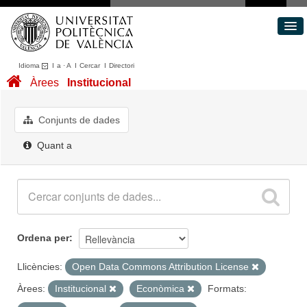
Idioma
I
a
·
A
I
Cercar
I
Directori
Conjunts de dades
Àrees
Institucional
Àrees
Quant a
Conjunts de dades
Portal de Transparència
Quant a
Ordena per
Llicències:
Open Data Commons Attribution License
Àrees:
Institucional
Econòmica
Formats: