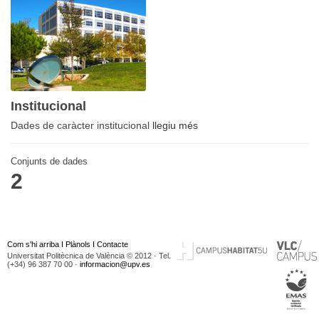
Institucional
Dades de caràcter institucional
llegiu més
Conjunts de dades
2
Com s'hi arriba
I
Plànols
I
Contacte
Universitat Politècnica de València © 2012 · Tel.
(+34) 96 387 70 00 ·
informacion@upv.es