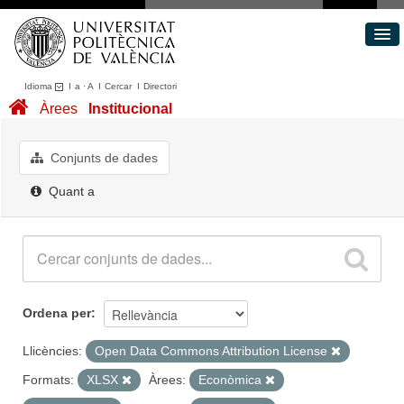
Idioma
I
a
·
A
I
Cercar
I
Directori
Conjunts de dades
Àrees
Institucional
Àrees
Quant a
Conjunts de dades
Portal de Transparència
Quant a
Ordena per
Llicències:
Open Data Commons Attribution License
Formats:
XLSX
Àrees:
Econòmica