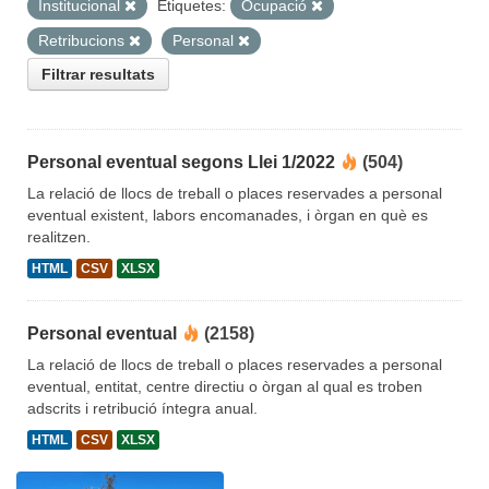
Institucional
Etiquetes:
Ocupació
Retribucions
Personal
Filtrar resultats
Personal eventual segons Llei 1/2022
(504)
La relació de llocs de treball o places reservades a personal
eventual existent, labors encomanades, i òrgan en què es
realitzen.
HTML
CSV
XLSX
Personal eventual
(2158)
La relació de llocs de treball o places reservades a personal
eventual, entitat, centre directiu o òrgan al qual es troben
adscrits i retribució íntegra anual.
HTML
CSV
XLSX