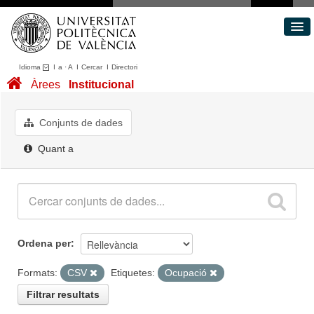
Idioma
I
a
·
A
I
Cercar
I
Directori
Conjunts de dades
Àrees
Institucional
Àrees
Quant a
Conjunts de dades
Portal de Transparència
Quant a
Ordena per
Formats:
CSV
Etiquetes:
Ocupació
Filtrar resultats