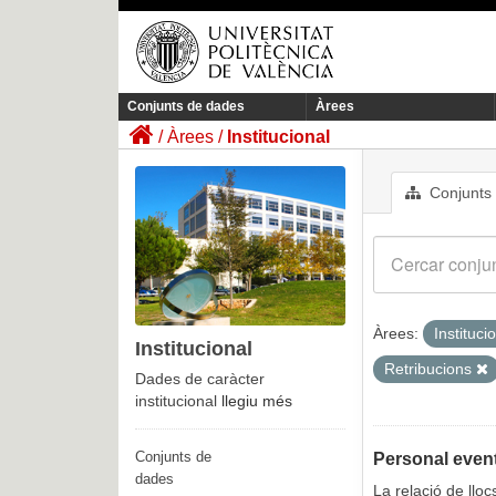
Conjunts de dades
Àrees
Àrees
Institucional
Conjunts
Àrees:
Instituci
Institucional
Retribucions
Dades de caràcter
institucional
llegiu més
Conjunts de
Personal event
dades
La relació de llo