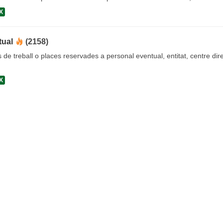
X
tual
(2158)
s de treball o places reservades a personal eventual, entitat, centre dire
X