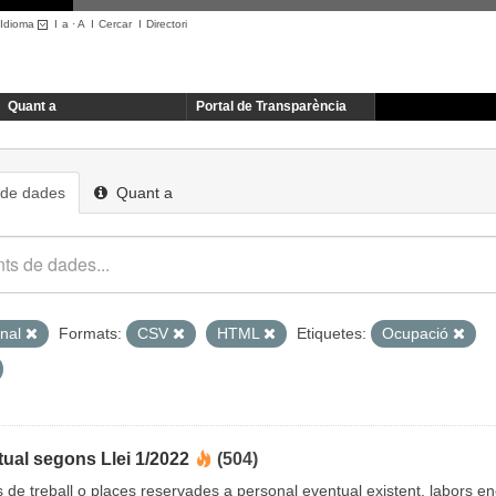
Idioma
I
a
·
A
I
Cercar
I
Directori
Quant a
Portal de Transparència
 de dades
Quant a
onal
Formats:
CSV
HTML
Etiquetes:
Ocupació
ual segons Llei 1/2022
(504)
cs de treball o places reservades a personal eventual existent, labors 