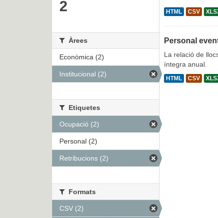
2
HTML
CSV
XLS
Àrees
Personal even
La relació de lloc
Econòmica (2)
íntegra anual.
Institucional (2)
HTML
CSV
XLS
Etiquetes
Ocupació (2)
Personal (2)
Retribucions (2)
Formats
CSV (2)