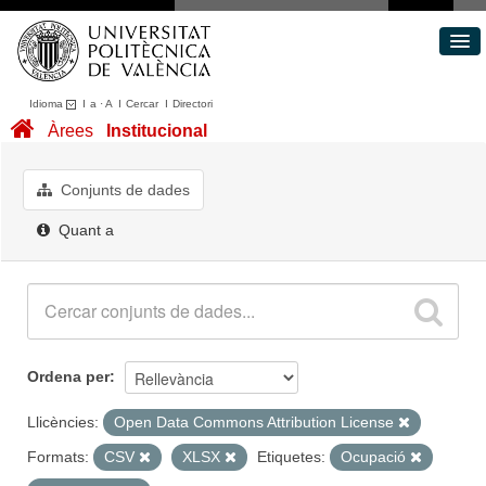
Idioma
I
a
·
A
I
Cercar
I
Directori
Conjunts de dades
Àrees
Institucional
Àrees
Quant a
Conjunts de dades
Portal de Transparència
Quant a
Ordena per
Llicències:
Open Data Commons Attribution License
Formats:
CSV
XLSX
Etiquetes:
Ocupació