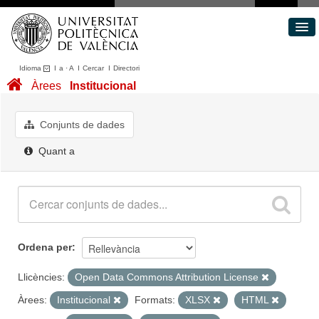
Idioma
I
a
·
A
I
Cercar
I
Directori
Conjunts de dades
Àrees
Institucional
Àrees
Quant a
Conjunts de dades
Portal de Transparència
Quant a
Ordena per
Llicències:
Open Data Commons Attribution License
Àrees:
Institucional
Formats:
XLSX
HTML