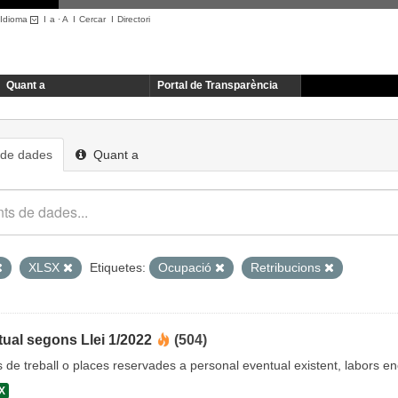
Idioma
I
a
·
A
I
Cercar
I
Directori
Quant a
Portal de Transparència
 de dades
Quant a
XLSX
Etiquetes:
Ocupació
Retribucions
ual segons Llei 1/2022
(504)
cs de treball o places reservades a personal eventual existent, labors 
X