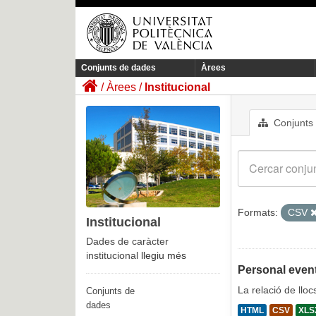
Conjunts de dades
Àrees
Àrees
Institucional
Conjunts
Formats:
CSV
Institucional
Dades de caràcter
institucional
llegiu més
Personal event
La relació de llo
Conjunts de
dades
HTML
CSV
XLS