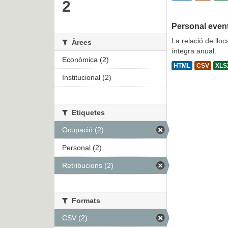
2
Personal even
La relació de lloc
Àrees
íntegra anual.
Econòmica (2)
HTML
CSV
XLS
Institucional (2)
Etiquetes
Ocupació (2)
Personal (2)
Retribucions (2)
Formats
CSV (2)