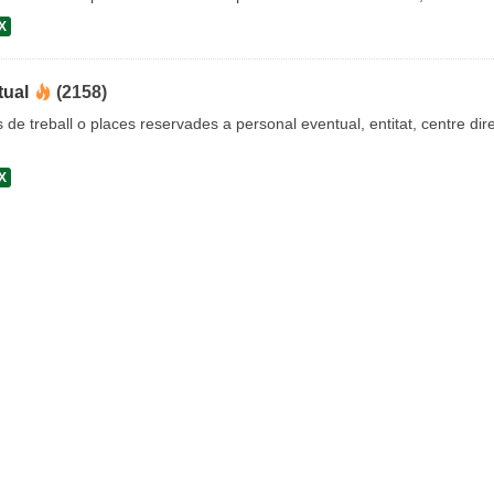
X
tual
(2158)
s de treball o places reservades a personal eventual, entitat, centre dire
X