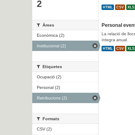
2
HTML
CSV
XLS
Àrees
Personal even
La relació de lloc
Econòmica (2)
íntegra anual.
Institucional (2)
HTML
CSV
XLS
Etiquetes
Ocupació (2)
Personal (2)
Retribucions (2)
Formats
CSV (2)