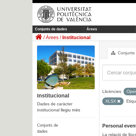
Conjunts de dades
Àrees
Àrees
Institucional
Conjunts
Llicències:
Open
Institucional
XLSX
Etiqu
Dades de caràcter
institucional
llegiu més
Conjunts de
Personal event
dades
La relació de llo