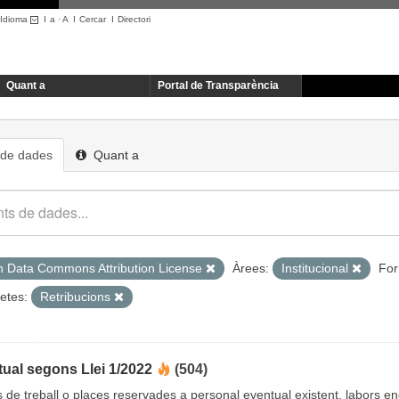
Idioma
I
a
·
A
I
Cercar
I
Directori
Quant a
Portal de Transparència
 de dades
Quant a
 Data Commons Attribution License
Àrees:
Institucional
For
etes:
Retribucions
ual segons Llei 1/2022
(504)
cs de treball o places reservades a personal eventual existent, labors 