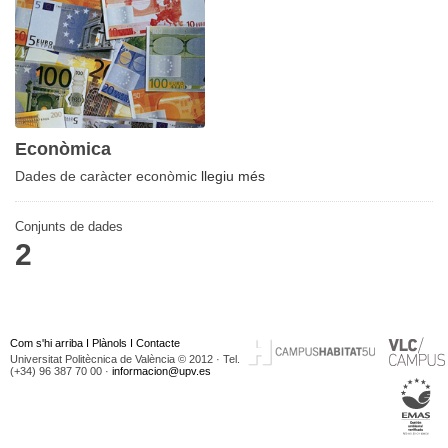
Econòmica
Dades de caràcter econòmic
llegiu més
Conjunts de dades
2
Com s'hi arriba
I
Plànols
I
Contacte
Universitat Politècnica de València © 2012 · Tel.
(+34) 96 387 70 00 ·
informacion@upv.es