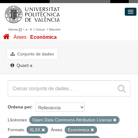
Idioma
I
a
·
A
I
Cercar
I
Directori
Conjunts de dades
Àrees
Econòmica
Àrees
Quant a
Conjunts de dades
Portal de Transparència
Quant a
Ordena per
Llicències:
Open Data Commons Attribution License
Formats:
XLSX
Àrees:
Econòmica