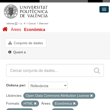
Idioma
I
a
·
A
I
Cercar
I
Directori
Conjunts de dades
Àrees
Econòmica
Àrees
Quant a
Conjunts de dades
Portal de Transparència
Quant a
Ordena per
Llicències:
Open Data Commons Attribution License
Formats:
HTML
Àrees:
Econòmica