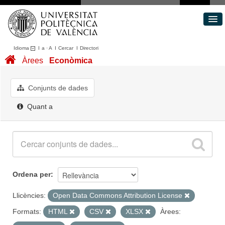
Idioma
I
a
·
A
I
Cercar
I
Directori
Conjunts de dades
Àrees
Econòmica
Àrees
Quant a
Conjunts de dades
Portal de Transparència
Quant a
Ordena per
Llicències:
Open Data Commons Attribution License
Formats:
HTML
CSV
XLSX
Àrees: