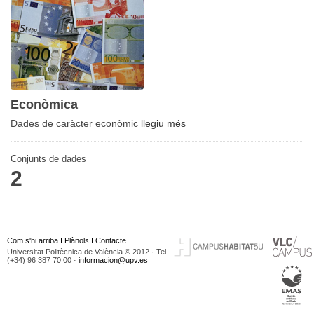
Econòmica
Dades de caràcter econòmic
llegiu més
Conjunts de dades
2
Com s'hi arriba
I
Plànols
I
Contacte
Universitat Politècnica de València © 2012 · Tel.
(+34) 96 387 70 00 ·
informacion@upv.es