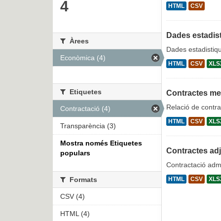
4
HTML
CSV
Dades estadist
Àrees
Dades estadistiqu
Econòmica (4)
HTML
CSV
XLS
Etiquetes
Contractes m
Relació de contra
Contractació (4)
HTML
CSV
XLS
Transparència (3)
Mostra només Etiquetes
Contractes ad
populars
Contractació admi
Formats
HTML
CSV
XLS
CSV (4)
HTML (4)