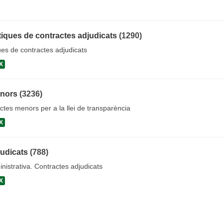
iques de contractes adjudicats
(1290)
es de contractes adjudicats
X
enors
(3236)
ctes menors per a la llei de transparència
X
judicats
(788)
nistrativa. Contractes adjudicats
X