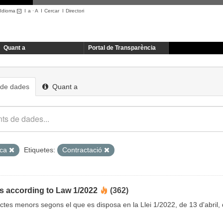
Idioma
I
a
·
A
I
Cercar
I
Directori
Quant a
Portal de Transparència
 de dades
Quant a
ica
Etiquetes:
Contractació
s according to Law 1/2022
(362)
ctes menors segons el que es disposa en la Llei 1/2022, de 13 d'abril