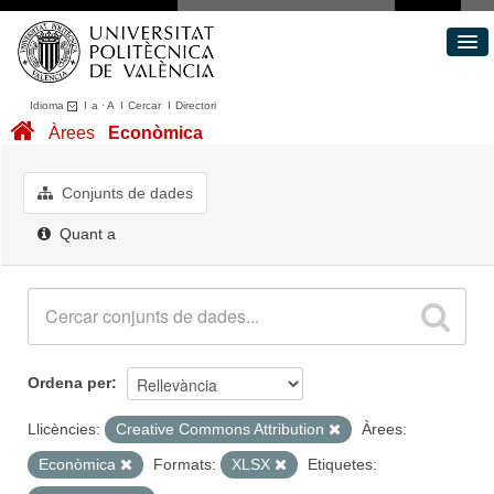
Idioma
I
a
·
A
I
Cercar
I
Directori
Conjunts de dades
Àrees
Econòmica
Àrees
Quant a
Conjunts de dades
Portal de Transparència
Quant a
Ordena per
Llicències:
Creative Commons Attribution
Àrees:
Econòmica
Formats:
XLSX
Etiquetes: