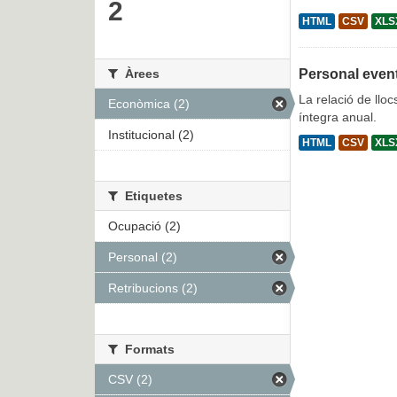
2
HTML
CSV
XLS
Àrees
Personal even
La relació de lloc
Econòmica (2)
íntegra anual.
Institucional (2)
HTML
CSV
XLS
Etiquetes
Ocupació (2)
Personal (2)
Retribucions (2)
Formats
CSV (2)