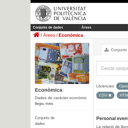
Conjunts de dades
Àrees
Àrees
Econòmica
Conjunts
Llicències:
Open
Econòmica
CSV
HT
Dades de caràcter econòmic
llegiu més
Conjunts de
Personal event
dades
La relació de llo