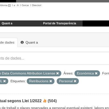
Idioma
I
a
·
A
I
Cercar
I
Directori
Quant a
Portal de Transparència
 de dades
Quant a
 Data Commons Attribution License
Àrees:
Econòmica
For
ML
Etiquetes:
Retribucions
Personal
ual segons Llei 1/2022
(504)
cs de treball o places reservades a personal eventual existent, labors 