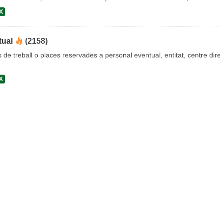
X
tual
(2158)
s de treball o places reservades a personal eventual, entitat, centre dire
X