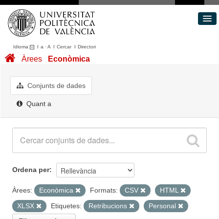
Idioma
I
a
·
A
I
Cercar
I
Directori
Conjunts de dades
Àrees
Econòmica
Àrees
Quant a
Conjunts de dades
Portal de Transparència
Quant a
Ordena per
Àrees:
Econòmica
Formats:
CSV
HTML
XLSX
Etiquetes:
Retribucions
Personal