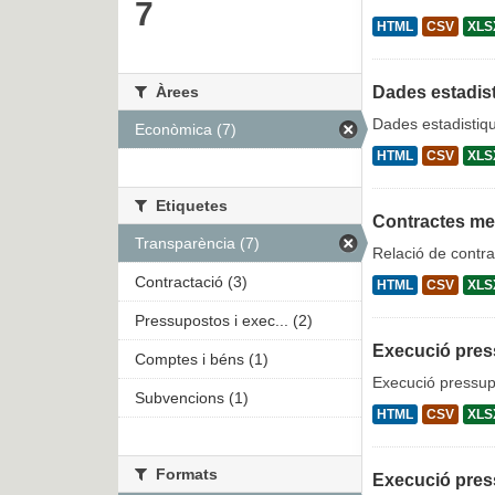
7
HTML
CSV
XLS
Àrees
Dades estadist
Dades estadistiqu
Econòmica (7)
HTML
CSV
XLS
Etiquetes
Contractes m
Transparència (7)
Relació de contra
Contractació (3)
HTML
CSV
XLS
Pressupostos i exec... (2)
Execució pres
Comptes i béns (1)
Execució pressupo
Subvencions (1)
HTML
CSV
XLS
Formats
Execució pres