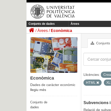
Conjunts de dades
Àrees
Àrees
Econòmica
Conjunts
Llicències:
Crea
Econòmica
HTML
X
Dades de caràcter econòmic
llegiu més
Conjunts de
Subvencions i
dades
Relació de subven