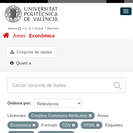
Idioma
I
a
·
A
I
Cercar
I
Directori
Conjunts de dades
Àrees
Econòmica
Àrees
Quant a
Conjunts de dades
Portal de Transparència
Quant a
Ordena per
Llicències:
Creative Commons Attribution
Àrees:
Econòmica
Formats:
CSV
HTML
Etiquetes: