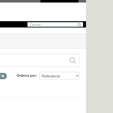
Ordena per
V