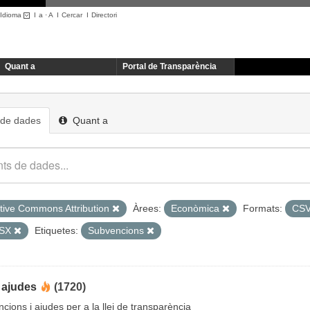
Idioma
I
a
·
A
I
Cercar
I
Directori
Quant a
Portal de Transparència
 de dades
Quant a
tive Commons Attribution
Àrees:
Econòmica
Formats:
CS
LSX
Etiquetes:
Subvencions
 ajudes
(1720)
cions i ajudes per a la llei de transparència