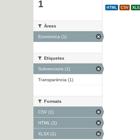
1
HTML
CSV
XLS
Àrees
Econòmica (1)
Etiquetes
Subvencions (1)
Transparència (1)
Formats
CSV (1)
HTML (1)
XLSX (1)