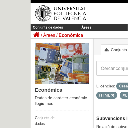
Conjunts de dades
Àrees
Àrees
Econòmica
Conjunts
Llicències:
Crea
Econòmica
HTML
X
Dades de caràcter econòmic
llegiu més
Conjunts de
Subvencions i
dades
Relació de subven