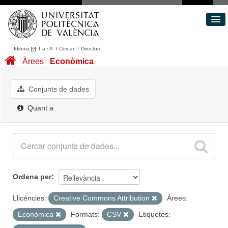
Idioma
I
a
·
A
I
Cercar
I
Directori
Conjunts de dades
Àrees
Econòmica
Àrees
Quant a
Conjunts de dades
Portal de Transparència
Quant a
Ordena per
Llicències:
Creative Commons Attribution
Àrees:
Econòmica
Formats:
CSV
Etiquetes: