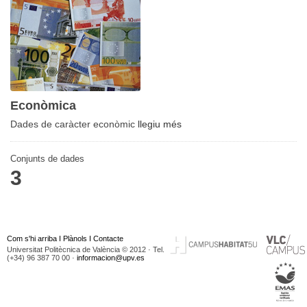
Econòmica
Dades de caràcter econòmic
llegiu més
Conjunts de dades
3
Com s'hi arriba
I
Plànols
I
Contacte
Universitat Politècnica de València © 2012 · Tel.
(+34) 96 387 70 00 ·
informacion@upv.es