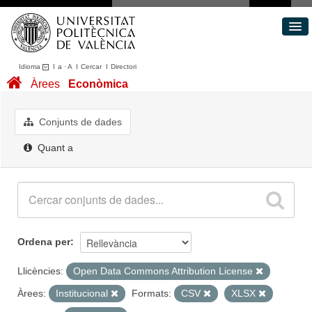
Idioma
I
a
·
A
I
Cercar
I
Directori
Conjunts de dades
Àrees
Econòmica
Àrees
Quant a
Conjunts de dades
Portal de Transparència
Quant a
Ordena per
Llicències:
Open Data Commons Attribution License
Àrees:
Institucional
Formats:
CSV
XLSX