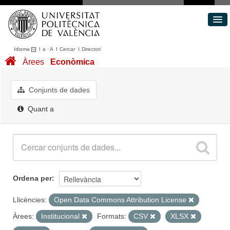
Idioma
I
a
·
A
I
Cercar
I
Directori
Conjunts de dades
Àrees
Econòmica
Àrees
Quant a
Conjunts de dades
Portal de Transparència
Quant a
Ordena per
Llicències:
Open Data Commons Attribution License
Àrees:
Institucional
Formats:
CSV
XLSX