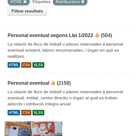
HTML
Etiquetes:
Retribucions
Filtrar resultats
Personal eventual segons Llei 1/2022
(504)
La relació de llocs de treball o places reservades a personal
eventual existent, labors encomanades, i òrgan en què es
realitzen.
HTML
CSV
XLSX
Personal eventual
(2158)
La relació de llocs de treball o places reservades a personal
eventual, entitat, centre directiu o òrgan al qual es troben
adscrits i retribució íntegra anual.
HTML
CSV
XLSX