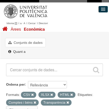
Idioma
I
a
·
A
I
Cercar
I
Directori
Conjunts de dades
Àrees
Econòmica
Àrees
Quant a
Conjunts de dades
Portal de Transparència
Quant a
Ordena per
Formats:
CSV
XLSX
HTML
Etiquetes:
Comptes i béns
Transparència