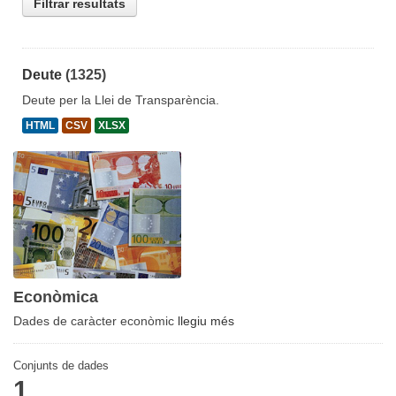
Filtrar resultats
Deute
(1325)
Deute per la Llei de Transparència.
HTML
CSV
XLSX
Econòmica
Dades de caràcter econòmic
llegiu més
Conjunts de dades
1