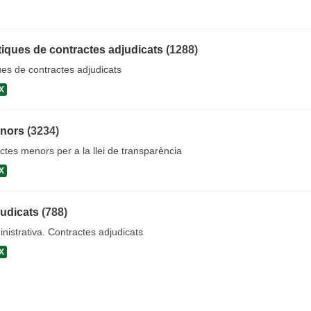
iques de contractes adjudicats
(1288)
es de contractes adjudicats
X
enors
(3234)
ctes menors per a la llei de transparència
X
judicats
(788)
nistrativa. Contractes adjudicats
X