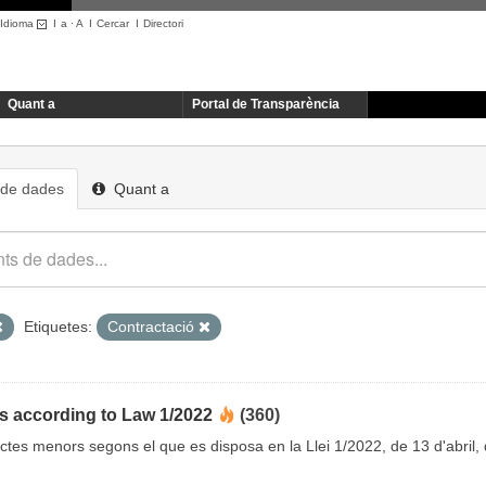
Idioma
I
a
·
A
I
Cercar
I
Directori
Quant a
Portal de Transparència
 de dades
Quant a
Etiquetes:
Contractació
s according to Law 1/2022
(360)
ctes menors segons el que es disposa en la Llei 1/2022, de 13 d'abril