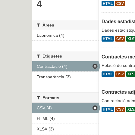
4
HTML
CSV
Dades estadist
Àrees
Dades estadistiqu
Econòmica (4)
HTML
CSV
XLS
Etiquetes
Contractes m
Relació de contra
Contractació (4)
HTML
CSV
XLS
Transparència (3)
Contractes ad
Formats
Contractació admi
CSV (4)
HTML
CSV
XLS
HTML (4)
XLSX (3)