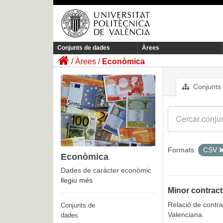
Conjunts de dades
Àrees
Àrees
Econòmica
Conjunts
Formats:
CSV
Econòmica
Dades de caràcter econòmic
llegiu més
Minor contract
Relació de contra
Conjunts de
Valenciana.
dades