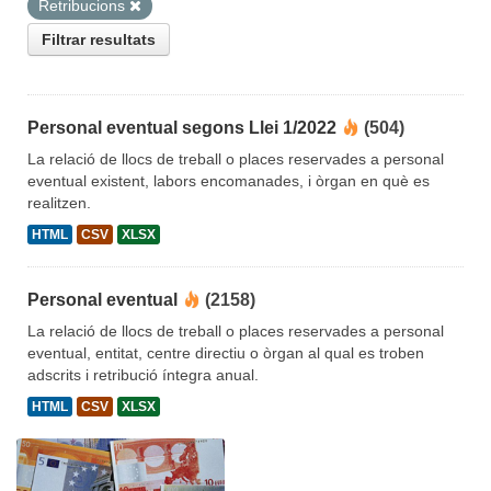
Retribucions
Filtrar resultats
Personal eventual segons Llei 1/2022
(504)
La relació de llocs de treball o places reservades a personal
eventual existent, labors encomanades, i òrgan en què es
realitzen.
HTML
CSV
XLSX
Personal eventual
(2158)
La relació de llocs de treball o places reservades a personal
eventual, entitat, centre directiu o òrgan al qual es troben
adscrits i retribució íntegra anual.
HTML
CSV
XLSX