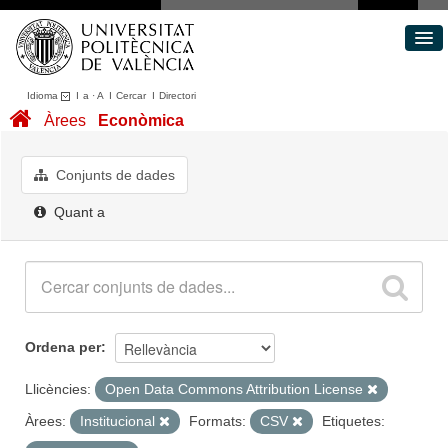
Idioma
I
a
·
A
I
Cercar
I
Directori
Conjunts de dades
Àrees
Econòmica
Àrees
Quant a
Conjunts de dades
Portal de Transparència
Quant a
Ordena per
Llicències:
Open Data Commons Attribution License
Àrees:
Institucional
Formats:
CSV
Etiquetes: