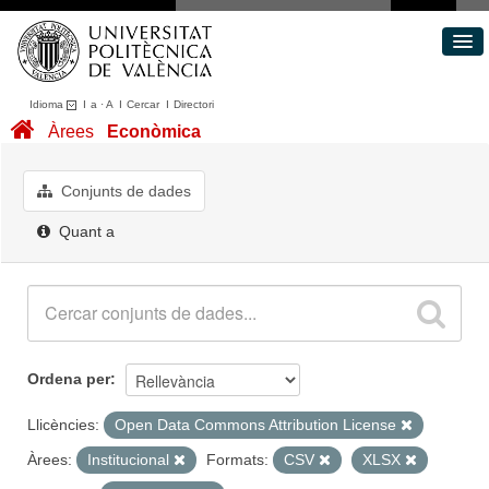
Idioma
I
a
·
A
I
Cercar
I
Directori
Conjunts de dades
Àrees
Econòmica
Àrees
Quant a
Conjunts de dades
Portal de Transparència
Quant a
Ordena per
Llicències:
Open Data Commons Attribution License
Àrees:
Institucional
Formats:
CSV
XLSX