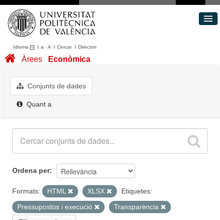
Idioma
I
a
·
A
I
Cercar
I
Directori
Conjunts de dades
Àrees
Econòmica
Àrees
Quant a
Conjunts de dades
Portal de Transparència
Quant a
Ordena per
Formats:
HTML
XLSX
Etiquetes:
Pressupostos i execució
Transparència