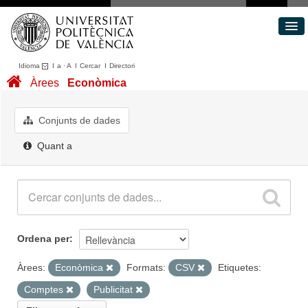
Idioma
I
a
·
A
I
Cercar
I
Directori
Conjunts de dades
Àrees
Econòmica
Àrees
Quant a
Conjunts de dades
Portal de Transparència
Quant a
Ordena per
Àrees:
Econòmica
Formats:
CSV
Etiquetes:
Comptes
Publicitat