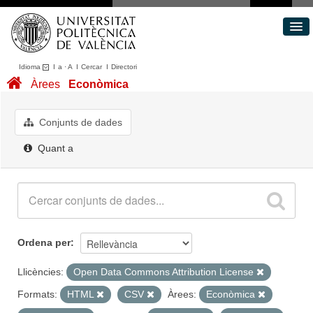
Idioma
I
a
·
A
I
Cercar
I
Directori
Conjunts de dades
Àrees
Econòmica
Àrees
Quant a
Conjunts de dades
Portal de Transparència
Quant a
Ordena per
Llicències:
Open Data Commons Attribution License
Formats:
HTML
CSV
Àrees:
Econòmica