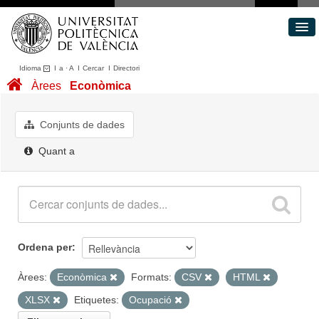
Idioma
I
a
·
A
I
Cercar
I
Directori
Conjunts de dades
Àrees
Econòmica
Àrees
Quant a
Conjunts de dades
Portal de Transparència
Quant a
Ordena per
Àrees:
Econòmica
Formats:
CSV
HTML
XLSX
Etiquetes:
Ocupació