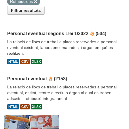
Retribucions
Filtrar resultats
Personal eventual segons Llei 1/2022
(504)
La relació de llocs de treball o places reservades a personal
eventual existent, labors encomanades, i òrgan en què es
realitzen.
HTML
CSV
XLSX
Personal eventual
(2158)
La relació de llocs de treball o places reservades a personal
eventual, entitat, centre directiu o òrgan al qual es troben
adscrits i retribució íntegra anual.
HTML
CSV
XLSX