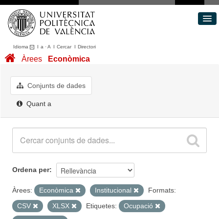
Idioma
I
a
·
A
I
Cercar
I
Directori
Conjunts de dades
Àrees
Econòmica
Àrees
Quant a
Conjunts de dades
Portal de Transparència
Quant a
Ordena per
Àrees:
Econòmica
Institucional
Formats:
CSV
XLSX
Etiquetes:
Ocupació