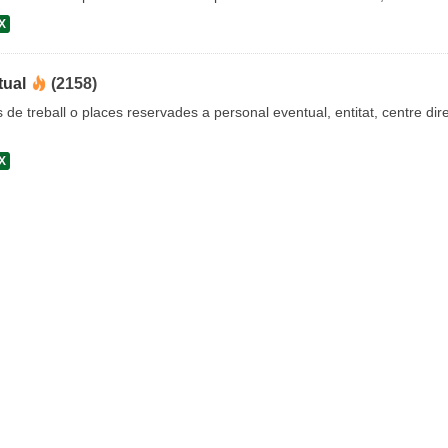
X
tual
(2158)
s de treball o places reservades a personal eventual, entitat, centre dire
X