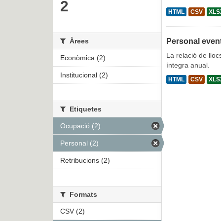
2
HTML
CSV
XLS
Àrees
Personal even
La relació de lloc
Econòmica (2)
íntegra anual.
Institucional (2)
HTML
CSV
XLS
Etiquetes
Ocupació (2)
Personal (2)
Retribucions (2)
Formats
CSV (2)