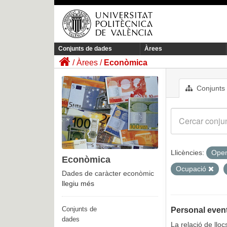
Conjunts de dades
Àrees
Àrees
Econòmica
Conjunts
Llicències:
Open
Econòmica
Ocupació
Dades de caràcter econòmic
llegiu més
Conjunts de
Personal event
dades
La relació de llo