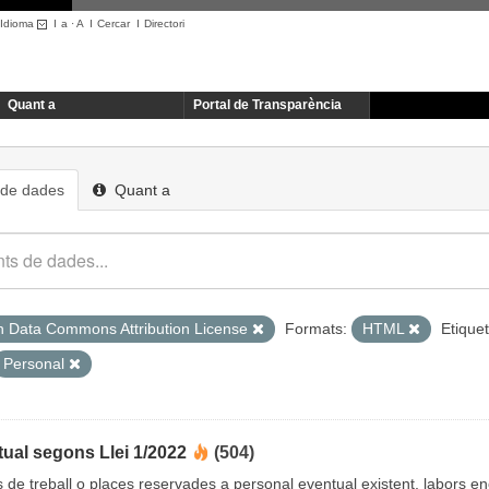
Idioma
I
a
·
A
I
Cercar
I
Directori
Quant a
Portal de Transparència
 de dades
Quant a
 Data Commons Attribution License
Formats:
HTML
Etique
Personal
ual segons Llei 1/2022
(504)
cs de treball o places reservades a personal eventual existent, labors 