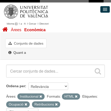
Idioma
I
a
·
A
I
Cercar
I
Directori
Conjunts de dades
Àrees
Econòmica
Àrees
Quant a
Conjunts de dades
Portal de Transparència
Quant a
Ordena per
Àrees:
Institucional
Formats:
HTML
Etiquetes:
Ocupació
Retribucions